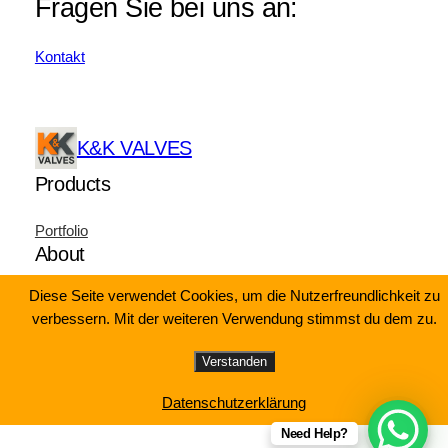
Fragen Sie bei uns an:
Kontakt
K&K VALVES
Products
Portfolio
About
Diese Seite verwendet Cookies, um die Nutzerfreundlichkeit zu
Impressum
verbessern. Mit der weiteren Verwendung stimmst du dem zu.
Datenschutz
Kontakt
Verstanden
Datenschutzerklärung
© K&K Valves
Need Help?